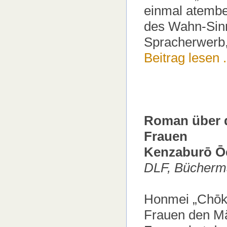
einmal atembe
des Wahn-Sinn
Spracherwerb,
Beitrag lesen .
Roman über d
Frauen
Kenzaburō Ōe
DLF, Bücherm
Honmei „Chōkō
Frauen den Mä