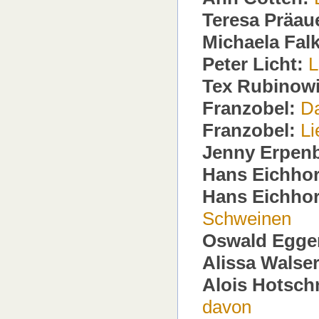
Teresa Präau
Michaela Fal
Peter Licht:
L
Tex Rubinowi
Franzobel:
Da
Franzobel:
Li
Jenny Erpen
Hans Eichhor
Hans Eichhor
Schweinen
Oswald Egge
Alissa Walse
Alois Hotsch
davon