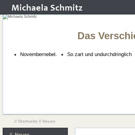
Das Verschi
Novembernebel.
So zart und undurchdringlich
//
Startseite
// Neues
Neues