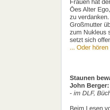
Frauen hat der
Ōes Alter Ego
zu verdanken.
Großmutter ü
zum Nukleus s
setzt sich offe
...
Oder hören .
Staunen bew
John Berger:
-
im DLF, Büc
Beim Lesen vo