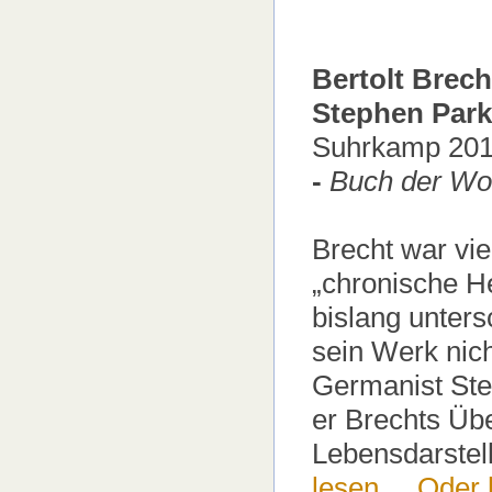
Bertolt Brec
Stephen Parke
Suhrkamp 20
-
Buch der Wo
Brecht war vi
„chronische He
bislang unters
sein Werk nich
Germanist Ste
er Brechts Übe
Lebensdarstel
lesen ...
Oder h