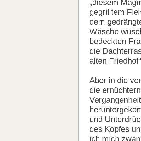
„diesem Magm
gegrilltem Fle
dem gedrängte
Wäsche wusch .
bedeckten Fraue
die Dachterra
alten Friedhof“
Aber in die ver
die ernüchter
Vergangenheit.
heruntergekom
und Unterdrüc
des Kopfes un
ich mich zwan