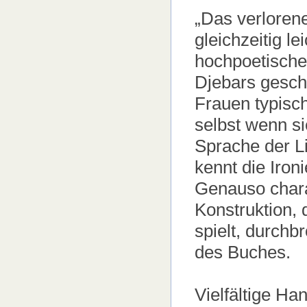
„Das verloren
gleichzeitig l
hochpoetischen
Djebars geschr
Frauen typisc
selbst wenn si
Sprache der L
kennt die Iron
Genauso charak
Konstruktion, 
spielt, durch
des Buches.
Vielfältige H