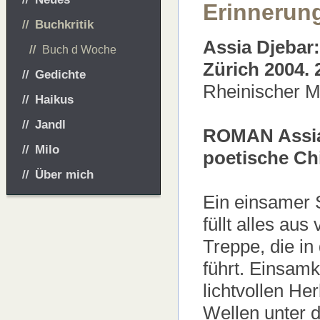
Erinnerung
Buchkritik
Assia Djebar:
Buch d Woche
Zürich 2004. 
Gedichte
Rheinischer Me
Haikus
Jandl
ROMAN Assia 
Milo
poetische Ch
Über mich
Ein einsamer S
füllt alles aus
Treppe, die in
führt. Einsamke
lichtvollen He
Wellen unter d