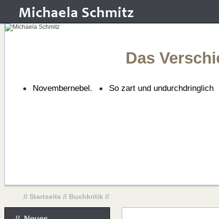
Das Verschi
Novembernebel.
So zart und undurchdringlich
//
Startseite
//
Buchkritik
//
Neues