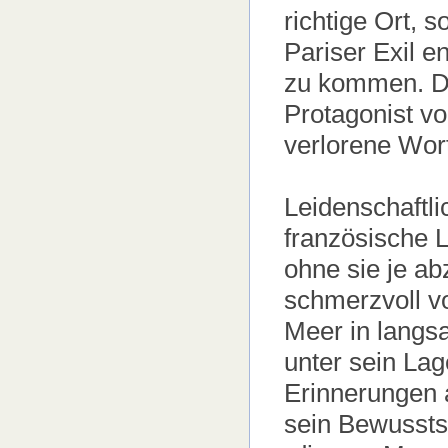
richtige Ort, 
Pariser Exil e
zu kommen. De
Protagonist v
verlorene Wort
Leidenschaftli
französische 
ohne sie je ab
schmerzvoll v
Meer in langs
unter sein La
Erinnerungen a
sein Bewusstse