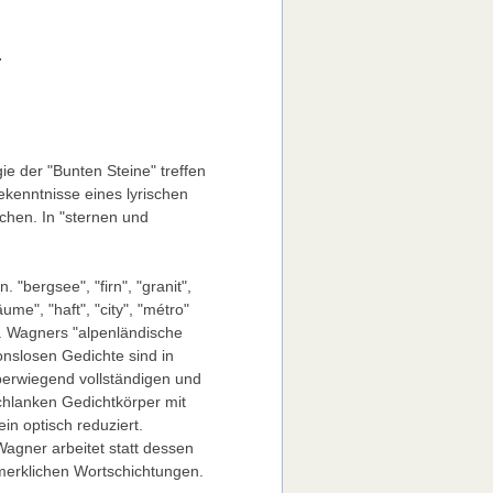
.
gie der "Bunten Steine" treffen
kenntnisse eines lyrischen
chen. In "sternen und
 "bergsee", "firn", "granit",
ume", "haft", "city", "métro"
n. Wagners "alpenländische
onslosen Gedichte sind in
überwiegend vollständigen und
chlanken Gedichtkörper mit
n optisch reduziert.
gner arbeitet statt dessen
nmerklichen Wortschichtungen.