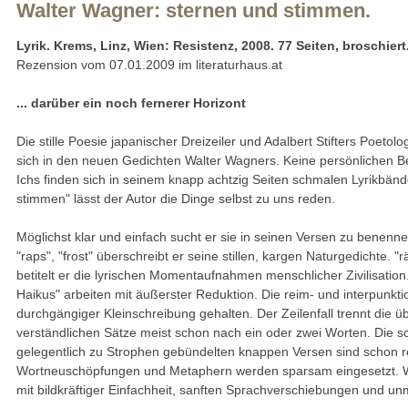
Walter Wagner: sternen und stimmen.
Lyrik. Krems, Linz, Wien: Resistenz, 2008. 77 Seiten, broschiert
Rezension vom 07.01.2009 im literaturhaus.at
... darüber ein noch fernerer Horizont
Die stille Poesie japanischer Dreizeiler und Adalbert Stifters Poetolo
sich in den neuen Gedichten Walter Wagners. Keine persönlichen Be
Ichs finden sich in seinem knapp achtzig Seiten schmalen Lyrikbänd
stimmen" lässt der Autor die Dinge selbst zu uns reden.
Möglichst klar und einfach sucht er sie in seinen Versen zu benennen.
"raps", "frost" überschreibt er seine stillen, kargen Naturgedichte. "rä
betitelt er die lyrischen Momentaufnahmen menschlicher Zivilisatio
Haikus" arbeiten mit äußerster Reduktion. Die reim- und interpunkti
durchgängiger Kleinschreibung gehalten. Der Zeilenfall trennt die 
verständlichen Sätze meist schon nach ein oder zwei Worten. Die s
gelegentlich zu Strophen gebündelten knappen Versen sind schon rei
Wortneuschöpfungen und Metaphern werden sparsam eingesetzt. Wa
mit bildkräftiger Einfachheit, sanften Sprachverschiebungen und u