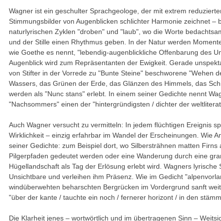
Wagner ist ein geschulter Sprachgeologe, der mit extrem reduzierte
Stimmungsbilder von Augenblicken schlichter Harmonie zeichnet – 
naturlyrischen Zyklen "droben" und "laub", wo die Worte bedachtsa
und der Stille einen Rhythmus geben. In der Natur werden Momente a
wie Goethe es nennt, "lebendig-augenblickliche Offenbarung des Un
Augenblick wird zum Repräsentanten der Ewigkeit. Gerade unspek
von Stifter in der Vorrede zu "Bunte Steine" beschworene "Wehen de
Wassers, das Grünen der Erde, das Glänzen des Himmels, das Sch
werden als "Nunc stans" erlebt. In einem seiner Gedichte nennt Wa
"Nachsommers" einen der "hintergründigsten / dichter der weltliterat
Auch Wagner versucht zu vermitteln: In jedem flüchtigen Ereignis sp
Wirklichkeit – einzig erfahrbar im Wandel der Erscheinungen. Wie A
seiner Gedichte: zum Beispiel dort, wo Silbersträhnen matten Firns
Pilgerpfaden gedeutet werden oder eine Wanderung durch eine gran
Hügellandschaft als Tag der Erlösung erlebt wird. Wagners lyrische 
Unsichtbare und verleihen ihm Präsenz. Wie im Gedicht "alpenvorla
windüberwehten beharschten Bergrücken im Vordergrund sanft weite
"über der kante / tauchte ein noch / fernerer horizont / in den stäm
Die Klarheit jenes – wortwörtlich und im übertragenen Sinn – Weit