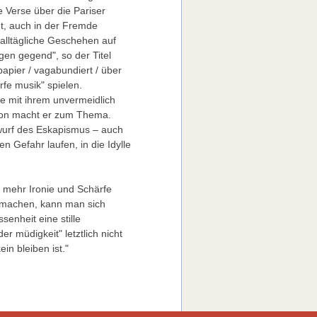
e Verse über die Pariser
t, auch in der Fremde
 alltägliche Geschehen auf
gen gegend", so der Titel
apier / vagabundiert / über
rfe musik" spielen.
me mit ihrem unvermeidlich
xion macht er zum Thema.
wurf des Eskapismus – auch
 Gefahr laufen, in die Idylle
 mehr Ironie und Schärfe
r machen, kann man sich
enheit eine stille
er müdigkeit" letztlich nicht
ein bleiben ist."