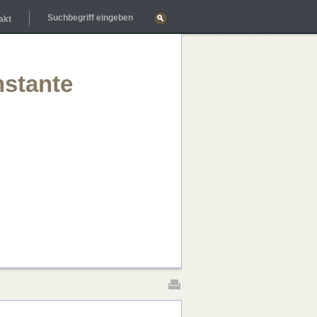
akt
nstante