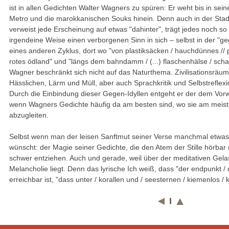
ist in allen Gedichten Walter Wagners zu spüren: Er weht bis in sein
Metro und die marokkanischen Souks hinein. Denn auch in der Stad
verweist jede Erscheinung auf etwas "dahinter", trägt jedes noch so
irgendeine Weise einen verborgenen Sinn in sich – selbst in der "ge
eines anderen Zyklus, dort wo "von plastiksäcken / hauchdünnes // p
rotes ödland" und "längs dem bahndamm / (...) flaschenhälse / scha
Wagner beschränkt sich nicht auf das Naturthema. Zivilisationsräu
Hässlichen, Lärm und Müll, aber auch Sprachkritik und Selbstrefle
Durch die Einbindung dieser Gegen-Idyllen entgeht er der dem Vor
wenn Wagners Gedichte häufig da am besten sind, wo sie am meisten
abzugleiten.
Selbst wenn man der leisen Sanftmut seiner Verse manchmal etwas
wünscht: der Magie seiner Gedichte, die den Atem der Stille hörba
schwer entziehen. Auch und gerade, weil über der meditativen Gelass
Melancholie liegt. Denn das lyrische Ich weiß, dass "der endpunkt / d
erreichbar ist, "dass unter / korallen und / seesternen / kiemenlos / k
|