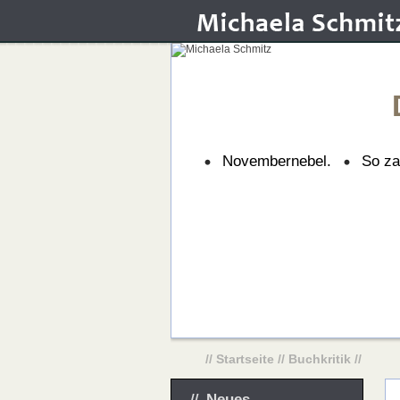
Novembernebel.
So za
//
Startseite
//
Buchkritik
//
Neues