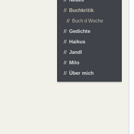
Buchkritik
Buch d Woche
Gedichte
Haikus
Jandl
Milo
Über mich