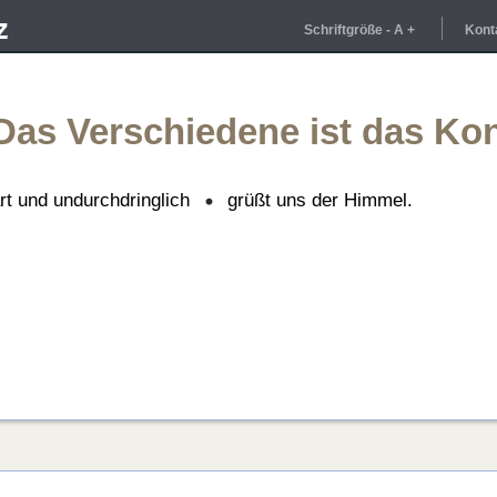
Schriftgröße
-
A
+
Kont
Das Verschiedene ist das Ko
rt und undurchdringlich
grüßt uns der Himmel.