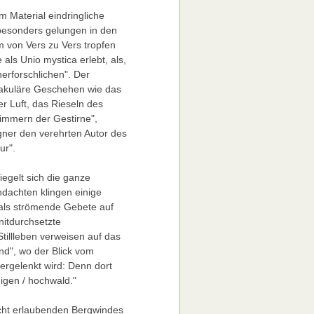
m Material eindringliche
besonders gelungen in den
m von Vers zu Vers tropfen
ls Unio mystica erlebt, als,
erforschlichen". Der
takuläre Geschehen wie das
r Luft, das Rieseln des
immern der Gestirne",
gner den verehrten Autor des
ur".
iegelt sich die ganze
ndachten klingen einige
 als strömende Gebete auf
itdurchsetzte
Stillleben verweisen auf das
nd", wo der Blick vom
rgelenkt wird: Denn dort
migen / hochwald."
sicht erlaubenden Bergwindes